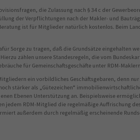
ovisionsfragen, die Zulassung nach § 34 c der Gewerbeor
üllung der Verpflichtungen nach der Makler- und Bautr
eratung ist für Mitglieder natürlich kostenlos. Beim L
afür Sorge zu tragen, daß die Grundsätze eingehalten w
. Hierzu zählen unsere Standesregeln, die vom Bundesk
ebräuche für Gemeinschaftsgeschäfte unter RDM-Maklern
tgliedern ein vorbildliches Geschäftsgebaren, denn nur 
och stärker als „Gütezeichen“ immobilienwirtschaftlicher
denen Ebenen Unterstützung an. Beispielsweise ermöglic
n jedem RDM-Mitglied die regelmäßige Auffrischung des
formiert außerdem durch regelmäßig erscheinende Rundsc